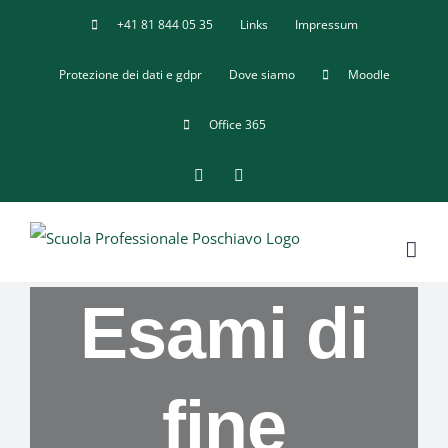
Salta
+41 81 844 05 35
Links
Impressum
al
Protezione dei dati e gdpr
Dove siamo
Moodle
contenuto
Office 365
Facebook
YouTube
Esami di
fine