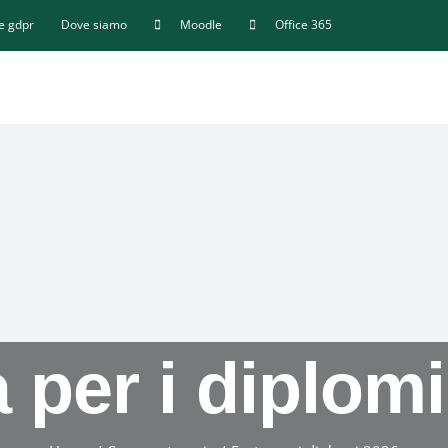
 e gdpr
Dove siamo
Moodle
Office 365
 per i diplom