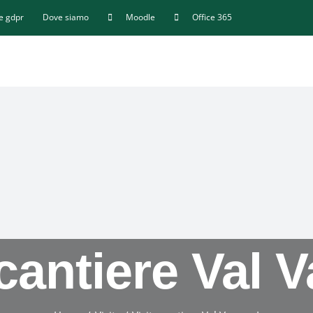
 e gdpr
Dove siamo
Moodle
Office 365
 cantiere Val V