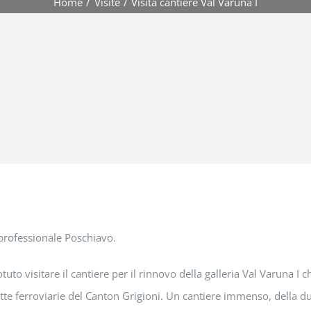
Home
Visite
Visita cantiere Val Varuna I
 professionale Poschiavo.
to visitare il cantiere per il rinnovo della galleria Val Varuna I 
 tratte ferroviarie del Canton Grigioni. Un cantiere immenso, della d