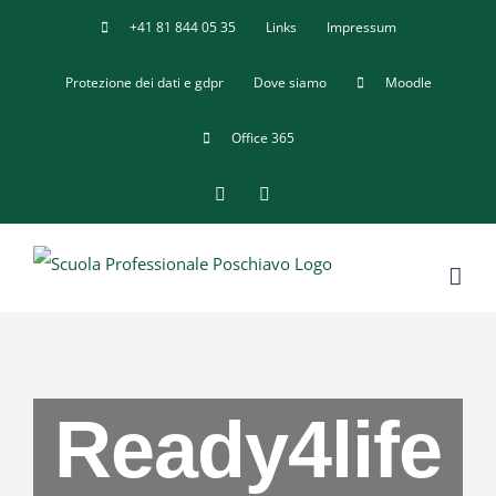
Salta
+41 81 844 05 35
Links
Impressum
al
Protezione dei dati e gdpr
Dove siamo
Moodle
contenuto
Office 365
Facebook
YouTube
Ready4life