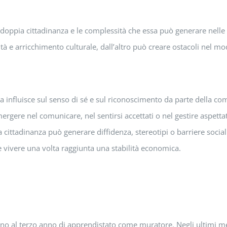
doppia cittadinanza e le complessità che essa può generare nelle 
e arricchimento culturale, dall’altro può creare ostacoli nel modo i
a influisce sul senso di sé e sul riconoscimento da parte della co
mergere nel comunicare, nel sentirsi accettati o nel gestire aspetta
ia cittadinanza può generare diffidenza, stereotipi o barriere social
ve vivere una volta raggiunta una stabilità economica.
ono al terzo anno di apprendistato come muratore. Negli ultimi m